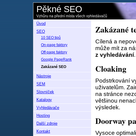
Pěkné SEO
Vzhůru na přední místa všech vyhledávačů
Úvod
Zakázané te
SEO
10 SEO tipů
Cílená a nepov
On-page faktory
může mít za n
Off-page faktory
z vyhledávání
.
Google PageRank
Cloaking
Zakázané SEO
Nástroje
Podstrkování v
SEM
uživatelům. Zai
Slovníček
na stránce nezo
většinou nenach
Katalogy
výsledek.
Vyhledávače
Hosting
Doorway pa
Další zdroje
Kontakt
Vysoce optimali