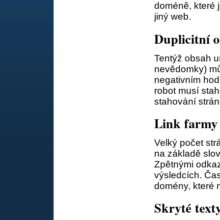
doméně, které 
jiný web.
Duplicitní 
Tentýž obsah u
nevědomky) můž
negativním hod
robot musí stah
stahování strán
Link farmy
Velký počet str
na základě slo
Zpětnými odkaz
výsledcích. Ča
domény, které m
Skryté text