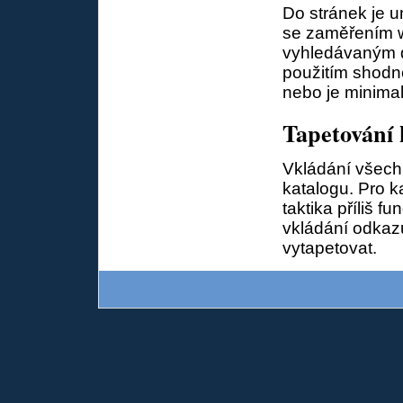
Do stránek je u
se zaměřením w
vyhledávaným d
použitím shodné
nebo je minimal
Tapetování 
Vkládání všech
katalogu. Pro k
taktika příliš 
vkládání odkaz
vytapetovat.