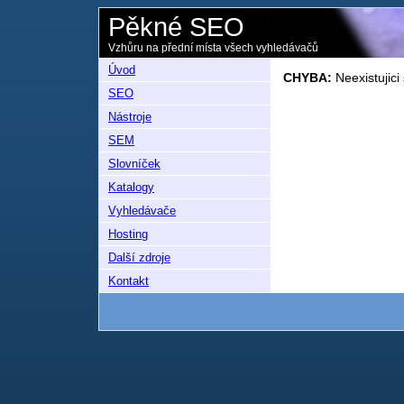
Pěkné SEO
Vzhůru na přední místa všech vyhledávačů
Úvod
CHYBA:
Neexistujici
SEO
Nástroje
SEM
Slovníček
Katalogy
Vyhledávače
Hosting
Další zdroje
Kontakt